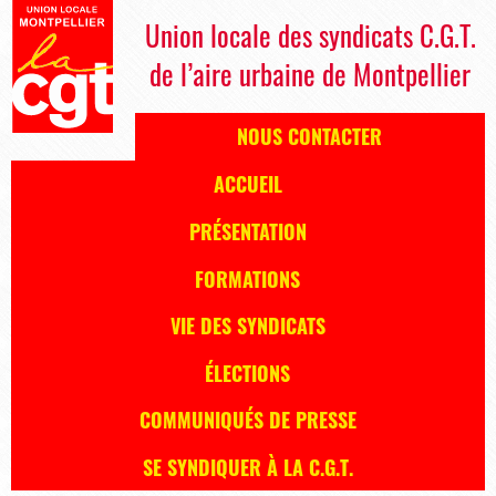
Union locale des syndicats C.G.T.
de l’aire urbaine de Montpellier
NOUS CONTACTER
ACCUEIL
PRÉSENTATION
FORMATIONS
VIE DES SYNDICATS
ÉLECTIONS
COMMUNIQUÉS DE PRESSE
SE SYNDIQUER À LA C.G.T.