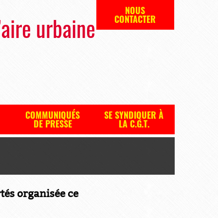
NOUS
’aire urbaine
CONTACTER
COMMUNIQUÉS
SE SYNDIQUER À
DE PRESSE
LA C.G.T.
rtés
organisée ce