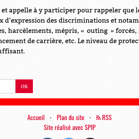
e et appelle à y participer pour rappeler que 
x d’expression des discriminations et nota
s, harcèlements, mépris, « outing » forcés, 
cement de carrière, etc. Le niveau de protect
uffisant.
OK
Accueil
⋅
Plan du site
⋅
RSS
Site réalisé avec SPIP