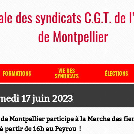
ale des syndicats C.G.T. de l
de Montpellier
VIE DES
FORMATIONS
ÉLECTIONS
SYNDICATS
medi 17 juin 2023
 de Montpellier participe à la Marche des fie
à partir de 16h au Peyrou !