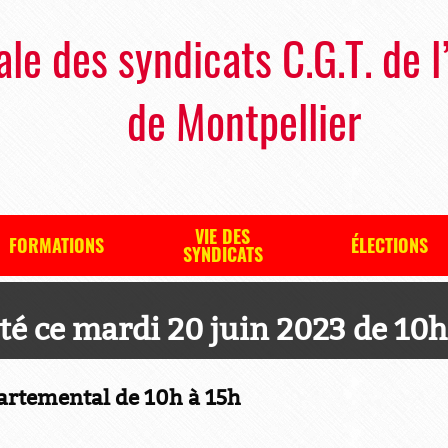
ale des syndicats C.G.T. de l
de Montpellier
VIE DES
FORMATIONS
ÉLECTIONS
SYNDICATS
té ce mardi 20 juin 2023 de 10h
rtemental de 10h à 15h