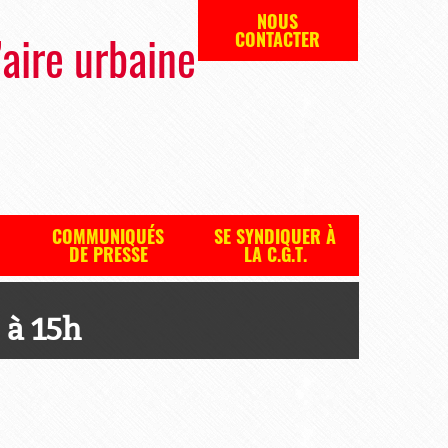
NOUS
’aire urbaine
CONTACTER
COMMUNIQUÉS
SE SYNDIQUER À
DE PRESSE
LA C.G.T.
 à 15h