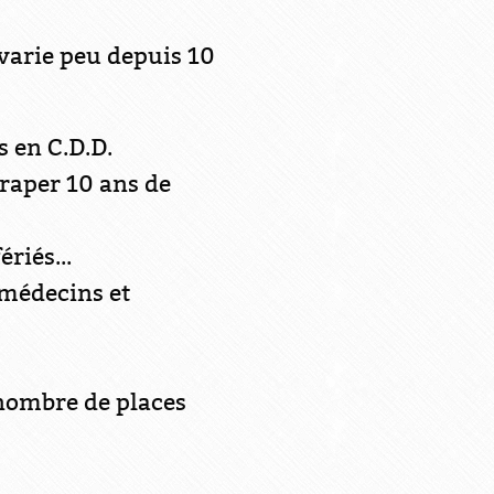
varie peu depuis 10
s en C.D.D.
traper 10 ans de
iés...
 médecins et
nombre de places